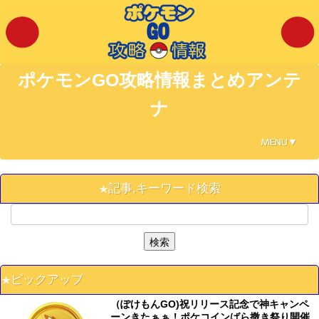
ポケモンGO攻略情報まとめアンテ
ナ
MENU▼
記事,キーワード検索
ピックアップ
（ぽけもんGO)祝リリース記念で神キャンペ
ーンきたぁぁ！ポケコインばら撒き祭り開催