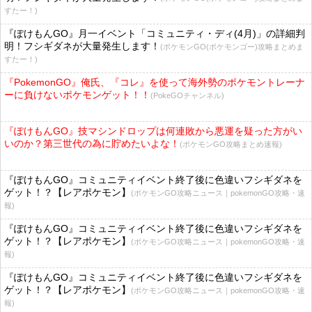
すたー！)
『ぽけもんGO』月一イベント「コミュニティ・ディ(4月)」の詳細判
明！フシギダネが大量発生します！
(ポケモンGO(ポケモンゴー)攻略まとめま
すたー！)
『PokemonGO』俺氏、『コレ』を使って海外勢のポケモントレーナ
ーに負けないポケモンゲット！！
(PokeGOチャンネル)
『ぽけもんGO』技マシンドロップは何連敗から悪運を疑った方がい
いのか？第三世代の為に貯めたいよな！
(ポケモンGO攻略まとめ速報)
『ぽけもんGO』コミュニティイベント終了後に色違いフシギダネを
ゲット！？【レアポケモン】
(ポケモンGO攻略ニュース｜pokemonGO攻略・速
報)
『ぽけもんGO』コミュニティイベント終了後に色違いフシギダネを
ゲット！？【レアポケモン】
(ポケモンGO攻略ニュース｜pokemonGO攻略・速
報)
『ぽけもんGO』コミュニティイベント終了後に色違いフシギダネを
ゲット！？【レアポケモン】
(ポケモンGO攻略ニュース｜pokemonGO攻略・速
報)