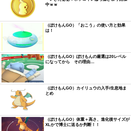
中ｗｗ
（ぽけもんGO）「おこう」の使い方と効果
は！
（ぽけもんGO）ぽけもんの厳選は20レベル
になってから その理由…
（ぽけもんGO）カイリュウの入手/生息地ま
とめ
（ぽけもんGO）体重＋高さ、進化後サイズが
XLかで博士に送るか判断！！