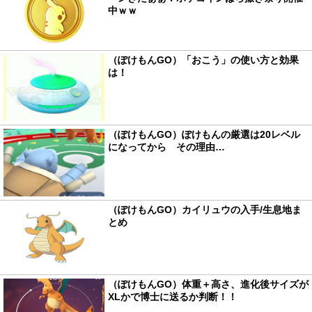
中ｗｗ
（ぽけもんGO）「おこう」の使い方と効果
は！
（ぽけもんGO）ぽけもんの厳選は20レベル
になってから その理由…
（ぽけもんGO）カイリュウの入手/生息地ま
とめ
（ぽけもんGO）体重＋高さ、進化後サイズが
XLかで博士に送るか判断！！