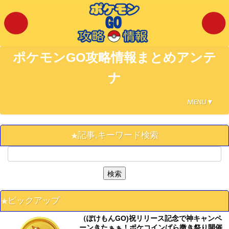
ポケモンGO攻略情報まとめアンテ
ナ
MENU▼
記事,キーワード検索
ピックアップ
（ぽけもんGO)祝リリース記念で神キャンペ
ーンきたぁぁ！ポケコインばら撒き祭り開催