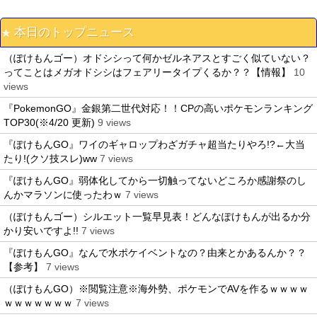
本日のトップニュース
（ぽけもんゴー）オドシシって何かゼルネアスとすごく似ていない？
ってことはメガオドシシはフェアリータイプくるか？？【情報】
10
views
『PokemonGO』金銀第二世代対応！！CPの高いポケモンランキング
TOP30(※4/20 更新)
9 views
『ぽけもんGO』ワイのギャロップわざガチャ超当たりやろ!?←大当
たり!(クソ技スレ)ww
7 views
『ぽけもんGO』弱体化してから一切触ってないどころか感謝祭のし
んかマラソンに使ったわｗ
7 views
（ぽけもんゴー）シルエット一覧早見表！どんなぽけもんが出るか分
かり安いですよ!!
7 views
『ぽけもんGO』なんで水ポケイベントなの？由来とかあるんか？？
【参考】
7 views
（ぽけもんGO）※閲覧注意※海外勢、ポケモンでAVを作るｗｗｗｗ
ｗｗｗｗｗｗｗ
7 views