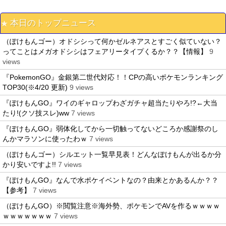
本日のトップニュース
（ぽけもんゴー）オドシシって何かゼルネアスとすごく似ていない？
ってことはメガオドシシはフェアリータイプくるか？？【情報】
9
views
『PokemonGO』金銀第二世代対応！！CPの高いポケモンランキング
TOP30(※4/20 更新)
9 views
『ぽけもんGO』ワイのギャロップわざガチャ超当たりやろ!?←大当
たり!(クソ技スレ)ww
7 views
『ぽけもんGO』弱体化してから一切触ってないどころか感謝祭のし
んかマラソンに使ったわｗ
7 views
（ぽけもんゴー）シルエット一覧早見表！どんなぽけもんが出るか分
かり安いですよ!!
7 views
『ぽけもんGO』なんで水ポケイベントなの？由来とかあるんか？？
【参考】
7 views
（ぽけもんGO）※閲覧注意※海外勢、ポケモンでAVを作るｗｗｗｗ
ｗｗｗｗｗｗｗ
7 views