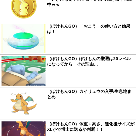
中ｗｗ
（ぽけもんGO）「おこう」の使い方と効果
は！
（ぽけもんGO）ぽけもんの厳選は20レベル
になってから その理由…
（ぽけもんGO）カイリュウの入手/生息地ま
とめ
（ぽけもんGO）体重＋高さ、進化後サイズが
XLかで博士に送るか判断！！