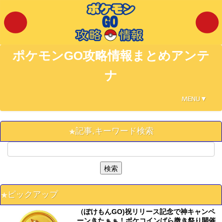
ポケモンGO攻略情報まとめアンテ
ナ
MENU▼
記事,キーワード検索
ピックアップ
（ぽけもんGO)祝リリース記念で神キャンペ
ーンきたぁぁ！ポケコインばら撒き祭り開催